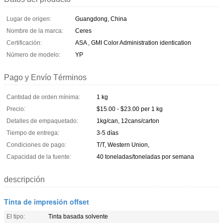
Lugar de origen:
Guangdong, China
Nombre de la marca:
Ceres
Certificación:
ASA , GMI Color Administration identication
Número de modelo:
YP
Pago y Envío Términos
Cantidad de orden mínima:
1 kg
Precio:
$15.00 - $23.00 per 1 kg
Detalles de empaquetado:
1kg/can, 12cans/carton
Tiempo de entrega:
3-5 días
Condiciones de pago:
T/T, Western Union,
Capacidad de la fuente:
40 toneladas/toneladas por semana
descripción
Tinta de impresión offset
El tipo:
Tinta basada solvente