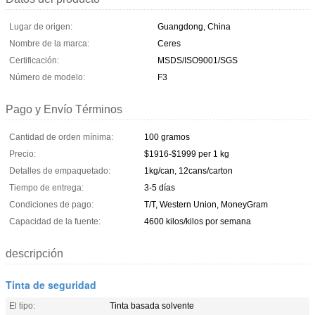
Lugar de origen:
Guangdong, China
Nombre de la marca:
Ceres
Certificación:
MSDS/ISO9001/SGS
Número de modelo:
F3
Pago y Envío Términos
Cantidad de orden mínima:
100 gramos
Precio:
$1916-$1999 per 1 kg
Detalles de empaquetado:
1kg/can, 12cans/carton
Tiempo de entrega:
3-5 días
Condiciones de pago:
T/T, Western Union, MoneyGram
Capacidad de la fuente:
4600 kilos/kilos por semana
descripción
Tinta de seguridad
El tipo:
Tinta basada solvente