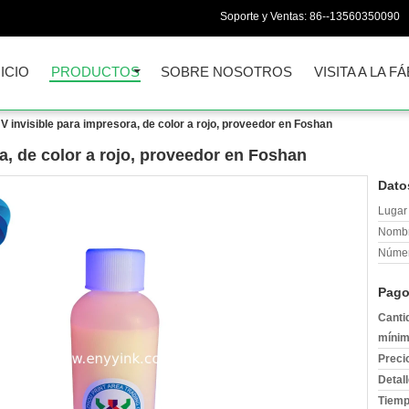
Soporte y Ventas:
86--13560350090
NICIO
PRODUCTOS
SOBRE NOSOTROS
VISITA A LA F
UV invisible para impresora, de color a rojo, proveedor en Foshan
a, de color a rojo, proveedor en Foshan
Dato
Lugar 
Nombr
Númer
Pago
Canti
mínim
Preci
Detal
Tiemp