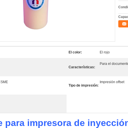
Condi
Capac
El color:
El rojo
Para el document
Características:
CSME
Impresión offset
Tipo de impresión:
le para impresora de inyecció