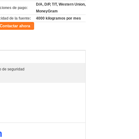
D/A, D/P, T/T, Western Union,
ciones de pago:
MoneyGram
idad de la fuente:
4000 kilogramos por mes
Contactar ahora
o de seguridad
n