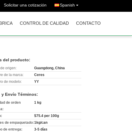
Solicitar una cotización
Spanish
ÁBRICA
CONTROL DE CALIDAD
CONTACTO
s del producto:
de origen:
Guangdong, China
e de la marca:
Ceres
o de modelo:
YY
 y Envío Términos:
dad de orden
1 kg
a:
o:
$75.4 per 100g
les de empaquetado:
1kg/can
o de entrega:
3-5 días