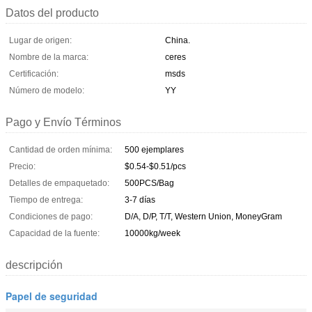
Datos del producto
Lugar de origen:
China.
Nombre de la marca:
ceres
Certificación:
msds
Número de modelo:
YY
Pago y Envío Términos
Cantidad de orden mínima:
500 ejemplares
Precio:
$0.54-$0.51/pcs
Detalles de empaquetado:
500PCS/Bag
Tiempo de entrega:
3-7 días
Condiciones de pago:
D/A, D/P, T/T, Western Union, MoneyGram
Capacidad de la fuente:
10000kg/week
descripción
Papel de seguridad