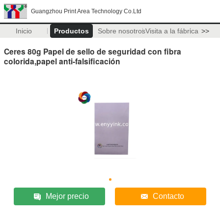
Guangzhou Print Area Technology Co.Ltd
Inicio
Productos
Sobre nosotros
Visita a la fábrica
>>
Ceres 80g Papel de sello de seguridad con fibra
colorida,papel anti-falsificación
Mejor precio
Contacto