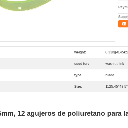
Payme
Supply
weight:
0.33kg-0.45kg
used for:
wash up ink
type:
blade
Size:
1125.45*48.5
mm, 12 agujeros de poliuretano para la