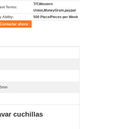
T/T,Western
nt Terms:
Union,MoneyGram,paypal
 Ability:
500 Piece/Pieces per Week
Contactar ahora
*5mm
var cuchillas