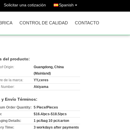
Solicitar una cotización
Spanish
ÁBRICA
CONTROL DE CALIDAD
CONTACTO
s del producto:
of Origin:
Guangdong, China
(Mainland)
e de la marca:
YY,ceres
 Number:
Akiyama
 y Envío Términos:
um Order Quantity:
5 Piece/Pieces
o:
$16.4/pcs-$18.5/pcs
ging Details:
1 pc/bag 10 pc/carton
ery Time:
3 workdays after payments