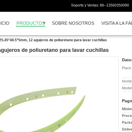
Soporte y Ventas:
86--13560350090
NICIO
PRODUCTOS
SOBRE NOSOTROS
VISITA A LA F
5.45*48.5*5mm, 12 agujeros de poliuretano para lavar cuchillas
ujeros de poliuretano para lavar cuchillas
Dato
Place 
Nombr
Model
Pago
Minim
Preci
Packa
Deliv