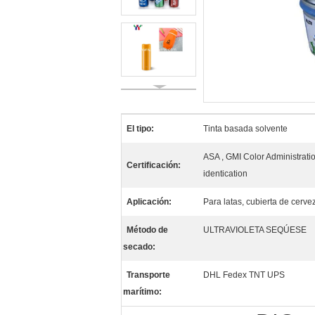
El tipo:
Tinta basada solvente
ASA , GMI Color Administrati
Certificación:
identication
Aplicación:
Para latas, cubierta de cerve
Método de
ULTRAVIOLETA SEQÚESE
secado:
Transporte
DHL Fedex TNT UPS
marítimo: