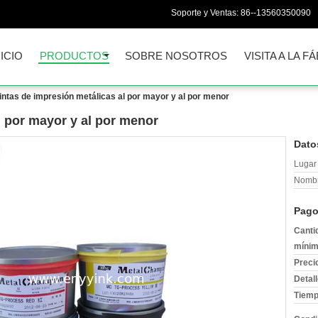
Soporte y Ventas:
86--13560350090
NICIO
PRODUCTOS
SOBRE NOSOTROS
VISITA A LA F
intas de impresión metálicas al por mayor y al por menor
l por mayor y al por menor
Dato
Lugar 
Nombr
Pago
Canti
mínim
Preci
Detal
Tiemp