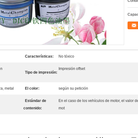
Condi
Capac
Características:
No tóxico
on
Impresión offset
Tipo de impresión:
za, metal
El color:
según su petición
Estándar de
En el caso de los vehículos de motor, el valor d
contenido:
mot