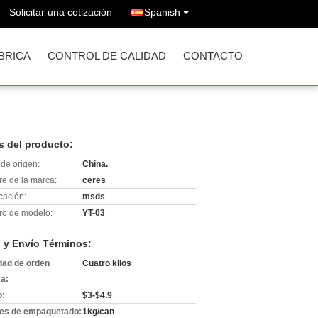
Solicitar una cotización
Spanish
ÁBRICA
CONTROL DE CALIDAD
CONTACTO
s del producto:
de origen:
China.
e de la marca:
ceres
icación:
msds
o de modelo:
YT-03
 y Envío Términos:
dad de orden
Cuatro kilos
a:
o:
$3-$4.9
les de empaquetado:
1kg/can