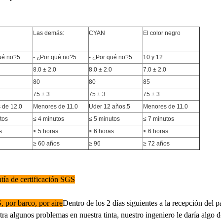
Las demás:
CYAN
El color negro
ué no?5
- ¿Por qué no?5
- ¿Por qué no?5
10 y 12
8.0 ± 2.0
8.0 ± 2.0
7.0 ± 2.0
80
80
85
75 ± 3
75 ± 3
75 ± 3
 de 12.0
Menores de 11.0
Uder 12 años.5
Menores de 11.0
tos
≤ 4 minutos
≤ 5 minutos
≤ 7 minutos
s
≤ 5 horas
≤ 6 horas
≤ 6 horas
≥ 60 años
≥ 96
≥ 72 años
ía de certificación SGS
por barco, por aire
Dentro de los 2 días siguientes a la recepción del 
tra algunos problemas en nuestra tinta, nuestro ingeniero le daría algo 