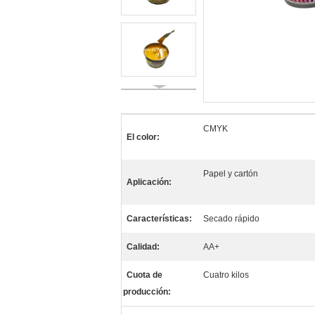
CMYK
El color:
Papel y cartón
Aplicación:
Características:
Secado rápido
Calidad:
AA+
Cuota de
Cuatro kilos
producción: