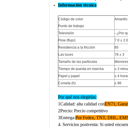
Información técnica
Código de color
Amarillo
Punto de trabajo
Televisión
- ¿Por q
Flow (flujo)
7.0 ± 2.0
Resistencia a la fricción
85
Las luces
78 ± 3
Tamaño de las partículas
Menores
Tiempo de puesta en marcha
≤ 3 minu
Papel y papel
≤ 4 hora
Corseta (h)
≥ 96
Por qué nos elegirías:
1Calidad: alta calidad con
EN71, Garant
2Precio: Precio competitivo
3Entrega:
Por Fedex, TNT, DHL, EMS, 
4. Servicios postventa: Si usted encuen