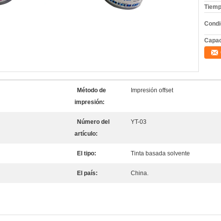
Tiemp
Condi
Capac
Método de
Impresión offset
impresión:
Número del
YT-03
artículo:
El tipo:
Tinta basada solvente
El país:
China.