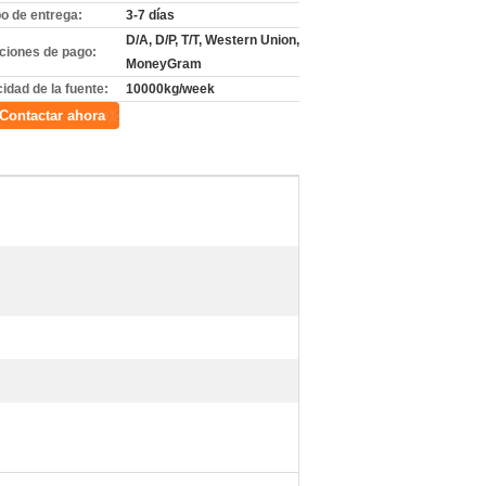
o de entrega:
3-7 días
D/A, D/P, T/T, Western Union,
ciones de pago:
MoneyGram
idad de la fuente:
10000kg/week
Contactar ahora