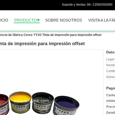
Soporte y Ventas:
86--13560350090
NICIO
PRODUCTOS
SOBRE NOSOTROS
VISITA A LA F
recio de fábrica Ceres YT-03 Tinta de impresión para impresión offset
inta de impresión para impresión offset
Dato
Lugar 
Nombr
Certif
Númer
Pago
Canti
mínim
Preci
Detal